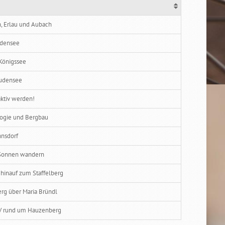
, Erlau und Aubach
ndensee
önigssee
udensee
aktiv werden!
ogie und Bergbau
nsdorf
 Sonnen wandern
inauf zum Staffelberg
rg über Maria Bründl
 rund um Hauzenberg