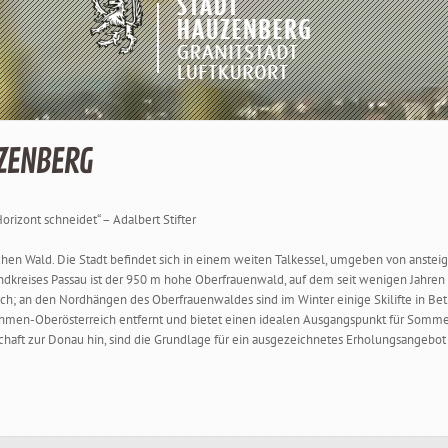
ZENBERG
rizont schneidet“ – Adalbert Stifter
hen Wald. Die Stadt befindet sich in einem weiten Talkessel, umgeben von anste
dkreises Passau ist der 950 m hohe Oberfrauenwald, auf dem seit wenigen Jahren e
h; an den Nordhängen des Oberfrauenwaldes sind im Winter einige Skilifte in Bet
men-Oberösterreich entfernt und bietet einen idealen Ausgangspunkt für Sommer- 
ft zur Donau hin, sind die Grundlage für ein ausgezeichnetes Erholungsangebot zu