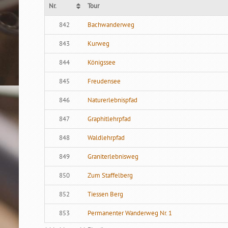
Nr.
Tour
Nr.
Tour
842
Bachwanderweg
843
Kurweg
844
Königssee
845
Freudensee
846
Naturerlebnispfad
847
Graphitlehrpfad
848
Waldlehrpfad
849
Graniterlebnisweg
850
Zum Staffelberg
852
Tiessen Berg
853
Permanenter Wanderweg Nr. 1