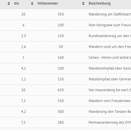
km
Höhenmeter
Beschreibung
km
Höhenmeter
Beschreibung
20
350
Wanderung am Staffelbach
6
100
Vom Königssee zum Freu
2,3
150
Rundwanderweg um den K
1,6
50
Wandern rund um den Fre
1
160
Sehen - Hören und selbst 
4,1
100
Wanderlehrpfad über Geol
2,2
150
Waldlehrpfad über German
20
650
Von Hauzenberg bis nach
7,5
550
Wandern vom Freudensee h
4,2
300
Wanderung den Tiessen Be
7,5
280
Permawanderweg des DVV