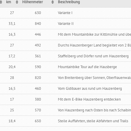
km
Höhenmeter
Beschreibung
km
Höhenmeter
Beschreibung
27
630
Variante I
33,1
840
Variante II
16,3
446
Mit dem Mountainbike zur Kittlmühle und üb
27
492
Durchs Hauzenberger Land begleitet von 2 B
17,2
361
Staffelberg und Dörfer rund um Hauzenberg
20,4
590
Mountainbike Tour auf die Hausberge
28
820
Von Breitenberg über Sonnen, Oberfrauenwa
16,5
460
Vom Gidibauer aus rund um Hauzenberg
17
380
Mit dem E-Bike Hauzenberg entdecken
25
570
Von Hauzenberg nach Osten bis nach Schaibi
18,4
650
Steile Auffahrten, steile Abfahrten und Trails