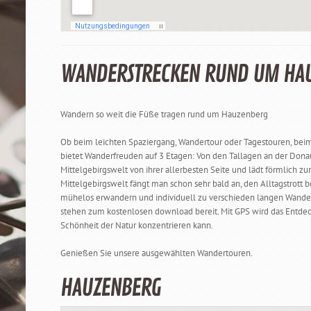
WANDERSTRECKEN RUND UM HA
Wandern so weit die Füße tragen rund um Hauzenberg
Ob beim leichten Spaziergang, Wandertour oder Tagestouren, beim
bietet Wanderfreuden auf 3 Etagen: Von den Tallagen an der Donau,
Mittelgebirgswelt von ihrer allerbesten Seite und lädt förmlich z
Mittelgebirgswelt fängt man schon sehr bald an, den Alltagstrot
mühelos erwandern und individuell zu verschieden langen Wanderu
stehen zum kostenlosen download bereit. Mit GPS wird das Entdec
Schönheit der Natur konzentrieren kann.
Genießen Sie unsere ausgewählten Wandertouren.
HAUZENBERG