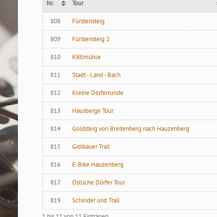
Nr.
Tour
Nr.
Tour
808
Fürstensteig
809
Fürstensteig 2
810
Kittlmühle
811
Stadt - Land - Bach
812
Kleine Dörferrunde
813
Hausberge Tour
814
Goldsteig von Breitenberg nach Hauzenberg
815
Gidibauer Trail
816
E-Bike Hauzenberg
817
Östliche Dörfer Tour
819
Schinder und Trail
1 bis 11 von 11 Einträgen