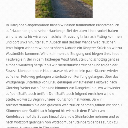
In Haag oben angekommen haben wir einen traumhaften Panoramablick
auf Hauzenberg und seiner Hausberge. Bei der alten Linde vorbei halten
wir uns rechts bis wir an der nächsten Kreuzung links nach Pisling kommen
und dort links hinunter zum Aubach und desssen Wanderweg rauschen.
Jetzt folgen wir dem wunderschönen Aubach ein längeres Stück bis wir zur
Wastlmühle kommen. Wir erklimmen die Steigung und biegen links in den
Feldweg ein, der in dem Taxberger Wald führt. Steil und schottrig geht es
auf den Waldweg bergauf bis wir Niederbrünst erreichen und folgen der
Strasse. Überqueren die Hauptstrasse bis wir bei ein paar Häusern wieder
auf einen Feldweg gelangen unterhalb von Renfting gelangen. Über das
Wildgehege unterhalb von Erlau gelangen wir auf einen Forstweg nach
Glotzing. Weiter nach Eben und hinunter zur Dangelmühle, wo wir wieder
auf den Staffelbach treffen. Den Staffelbach folgend erreichen wir die
Stelle, wo wir zu Beginn unsere Tour schon mal waren. Da wir
selbstverständlich nie den gleichen Weg zurück nehmen, fahren wir noch 2
Kilometer den Staffelbach folgend bis wir nach dem E-Werk am
Knödelsederhof die Strasse hinauf durch die Steinbrüche nehmen und so
nach Wotzdorf gelangen. Von Wotzdorf über Steinberg geht es zurück zu
unseren Ausgangsort in Fürsetzing.