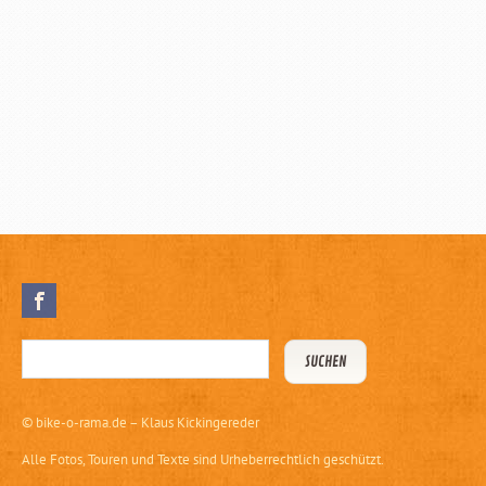
©
bike-o-rama.de – Klaus Kickingereder
Alle Fotos, Touren und Texte sind Urheberrechtlich geschützt.