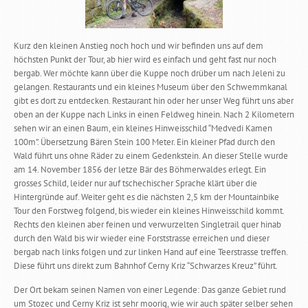
Kurz den kleinen Anstieg noch hoch und wir befinden uns auf dem
höchsten Punkt der Tour, ab hier wird es einfach und geht fast nur noch
bergab. Wer möchte kann über die Kuppe noch drüber um nach Jeleni zu
gelangen. Restaurants und ein kleines Museum über den Schwemmkanal
gibt es dort zu entdecken. Restaurant hin oder her unser Weg führt uns aber
oben an der Kuppe nach Links in einen Feldweg hinein. Nach 2 Kilometern
sehen wir an einen Baum, ein kleines Hinweisschild “Medvedi Kamen
100m”. Übersetzung Bären Stein 100 Meter. Ein kleiner Pfad durch den
Wald führt uns ohne Räder zu einem Gedenkstein. An dieser Stelle wurde
am 14. November 1856 der letze Bär des Böhmerwaldes erlegt. Ein
grosses Schild, leider nur auf tschechischer Sprache klärt über die
Hintergründe auf. Weiter geht es die nächsten 2,5 km der Mountainbike
Tour den Forstweg folgend, bis wieder ein kleines Hinweisschild kommt.
Rechts den kleinen aber feinen und verwurzelten Singletrail quer hinab
durch den Wald bis wir wieder eine Forststrasse erreichen und dieser
bergab nach links folgen und zur linken Hand auf eine Teerstrasse treffen.
Diese führt uns direkt zum Bahnhof Cerny Kriz “Schwarzes Kreuz” führt.
Der Ort bekam seinen Namen von einer Legende: Das ganze Gebiet rund
um Stozec und Cerny Kriz ist sehr moorig, wie wir auch später selber sehen