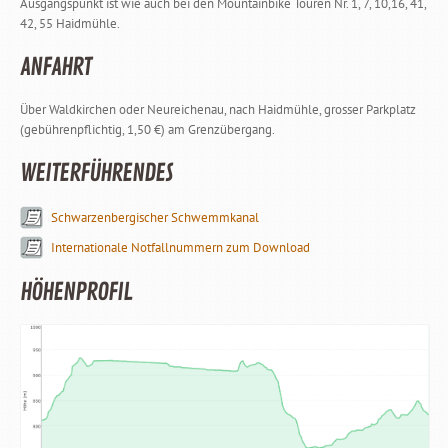
Ausgangspunkt ist wie auch bei den Mountainbike Touren Nr. 1, 7, 10,16, 41,
42, 55 Haidmühle.
ANFAHRT
Über Waldkirchen oder Neureichenau, nach Haidmühle, grosser Parkplatz
(gebührenpflichtig, 1,50 €) am Grenzübergang.
WEITERFÜHRENDES
Schwarzenbergischer Schwemmkanal
Internationale Notfallnummern zum Download
HÖHENPROFIL