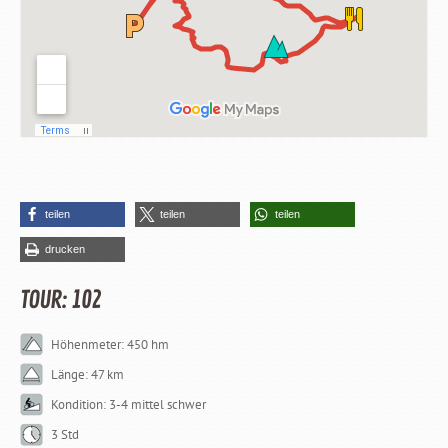
teilen
teilen
teilen
drucken
TOUR: 102
Höhenmeter: 450 hm
Länge: 47 km
Kondition: 3-4 mittel schwer
3 Std