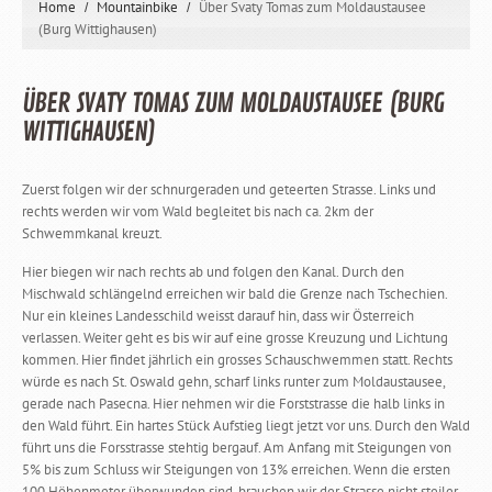
Home
Mountainbike
Über Svaty Tomas zum Moldaustausee
(Burg Wittighausen)
ÜBER SVATY TOMAS ZUM MOLDAUSTAUSEE (BURG
WITTIGHAUSEN)
Zuerst folgen wir der schnurgeraden und geteerten Strasse. Links und
rechts werden wir vom Wald begleitet bis nach ca. 2km der
Schwemmkanal kreuzt.
Hier biegen wir nach rechts ab und folgen den Kanal. Durch den
Mischwald schlängelnd erreichen wir bald die Grenze nach Tschechien.
Nur ein kleines Landesschild weisst darauf hin, dass wir Österreich
verlassen. Weiter geht es bis wir auf eine grosse Kreuzung und Lichtung
kommen. Hier findet jährlich ein grosses Schauschwemmen statt. Rechts
würde es nach St. Oswald gehn, scharf links runter zum Moldaustausee,
gerade nach Pasecna. Hier nehmen wir die Forststrasse die halb links in
den Wald führt. Ein hartes Stück Aufstieg liegt jetzt vor uns. Durch den Wald
führt uns die Forsstrasse stehtig bergauf. Am Anfang mit Steigungen von
5% bis zum Schluss wir Steigungen von 13% erreichen. Wenn die ersten
100 Höhenmeter überwunden sind, brauchen wir der Strasse nicht steiler