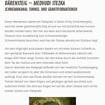
BÄRENSTEIG – MEDVUDI STEZKA
SCHWEMMKANAL TUNNEL UND GRANTIFORMATIONEN
Diese Wandertour startet am Parkplatz in Jeleni Vrchy (Hirschbergen),
welcher leider gebührenpflichtig ist und nur mit tschechischen Kronen
bezahlt werden kann. Von hier aus kann auch das kleine sehenswerte
Museum bzw. Ausstellung zum Schwarzenberger
Schwemmkanal besuchen, welches die Strasse abwärts am Eckhaus liegt.
Um kein Highlight auszulassen starten wir mit einer kleinen Schleife zu
den genialste Bauwerk aller Triftkanäle im Böhmerwald, nämlich der
knapp 400 Meter lange Tunnel, der den Kanal durch die Anhöhe zwischen
dem Tal der Hučina und dem Jelenské Udolí führt.
Gleich oberhalb des Parkplatz befindet sich der nördliche Tunneleingang,
der leider versperrt ist, aber die Dimension und Arbeit ausdrücksvoll
aufzeigt. Kürz über das Portal darüber können wir den Schwemmkanal
Tunnel Verlauf von oben folgen und gelangen gerade aus direkt zum
südlichen Portal. Von dort aus folgen wir auf der alten Strasse nach rechts
wieder zurück zum Parkplatz.