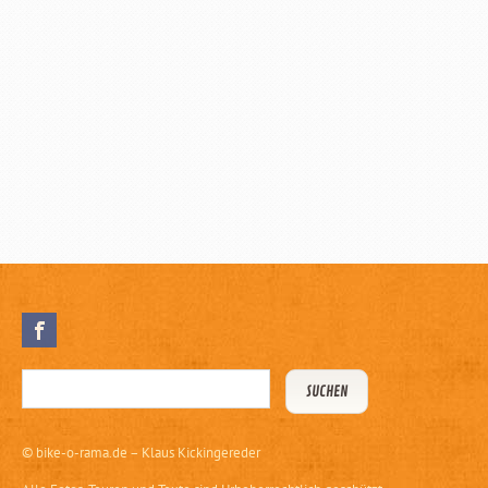
©
bike-o-rama.de – Klaus Kickingereder