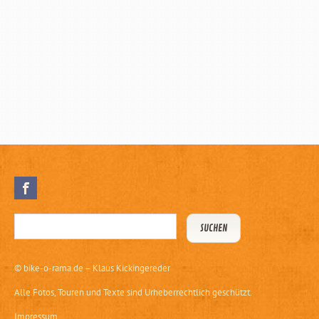
©
bike-o-rama.de – Klaus Kickingereder
Alle Fotos, Touren und Texte sind Urheberrechtlich geschützt.
Impressum