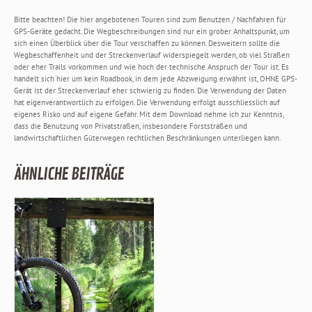
Bitte beachten! Die hier angebotenen Touren sind zum Benutzen / Nachfahren für
GPS-Geräte gedacht. Die Wegbeschreibungen sind nur ein grober Anhaltspunkt, um
sich einen Überblick über die Tour verschaffen zu können. Desweitern sollte die
Wegbeschaffenheit und der Streckenverlauf widerspiegelt werden, ob viel Straßen
oder eher Trails vorkommen und wie hoch der technische Anspruch der Tour ist. Es
handelt sich hier um kein Roadbook, in dem jede Abzweigung erwähnt ist, OHNE GPS-
Gerät ist der Streckenverlauf eher schwierig zu finden. Die Verwendung der Daten
hat eigenverantwortlich zu erfolgen. Die Verwendung erfolgt ausschliesslich auf
eigenes Risko und auf eigene Gefahr. Mit dem Download nehme ich zur Kenntnis,
dass die Benutzung von Privatstraßen, insbesondere Forststraßen und
landwirtschaftlichen Güterwegen rechtlichen Beschränkungen unterliegen kann.
ÄHNLICHE BEITRÄGE