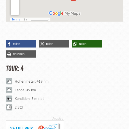
teilen
teilen
teilen
drucken
TOUR: 4
Höhenmeter: 419 hm
Länge: 49 km
Kondition: 3 mittel
2 Std
Anzeige