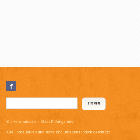
©
bike-o-rama.de – Klaus Kickingereder
Alle Fotos, Touren und Texte sind Urheberrechtlich geschützt.