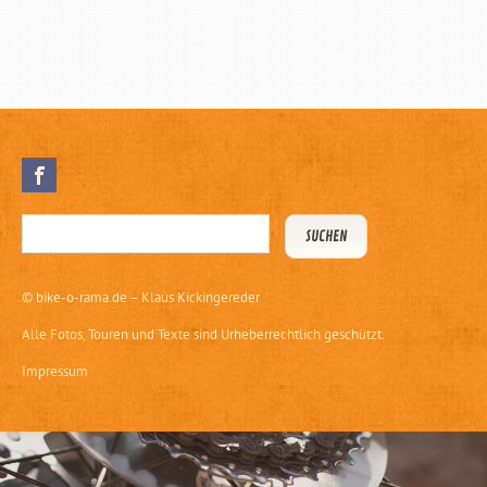
©
bike-o-rama.de – Klaus Kickingereder
Alle Fotos, Touren und Texte sind Urheberrechtlich geschützt.
Impressum