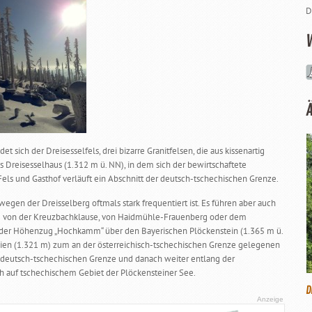
D
t sich der Dreisesselfels, drei bizarre Granitfelsen, die aus kissenartig
s Dreisesselhaus (1.312 m ü. NN), in dem sich der bewirtschaftete
 Fels und Gasthof verläuft ein Abschnitt der deutsch-tschechischen Grenze.
wegen der Dreisselberg oftmals stark frequentiert ist. Es führen aber auch
e von der Kreuzbachklause, von Haidmühle-Frauenberg oder dem
t der Höhenzug „Hochkamm“ über den Bayerischen Plöckenstein (1.365 m ü.
ien (1.321 m) zum an der österreichisch-tschechischen Grenze gelegenen
er deutsch-tschechischen Grenze und danach weiter entlang der
ch auf tschechischem Gebiet der Plöckensteiner See.
D
Anzeige