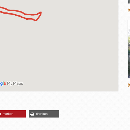
D
D
merken
drucken