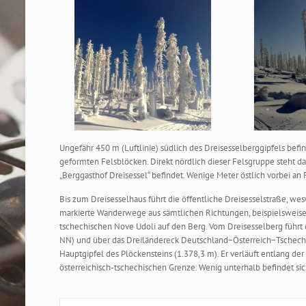
Ungefähr 450 m (Luftlinie) südlich des Dreisesselberggipfels befinde
geformten Felsblöcken. Direkt nördlich dieser Felsgruppe steht da
„Berggasthof Dreisessel“ befindet. Wenige Meter östlich vorbei an
Bis zum Dreisesselhaus führt die öffentliche Dreisesselstraße, wes
markierte Wanderwege aus sämtlichen Richtungen, beispielsweis
tschechischen Nove Udoli auf den Berg. Vom Dreisesselberg führ
NN) und über das Dreiländereck Deutschland−Österreich−Tschech
Hauptgipfel des Plöckensteins (1.378,3 m). Er verläuft entlang d
österreichisch-tschechischen Grenze. Wenig unterhalb befindet si