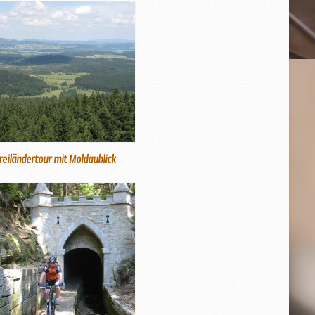
reiländertour mit Moldaublick