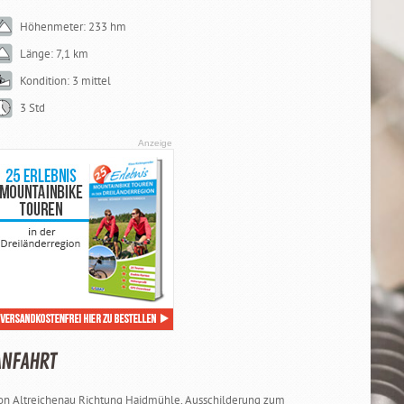
Höhenmeter: 233 hm
Länge: 7,1 km
Kondition: 3 mittel
3 Std
Anzeige
ANFAHRT
on Altreichenau Richtung Haidmühle, Ausschilderung zum