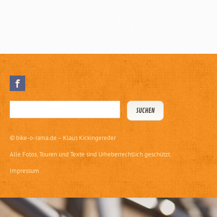
©
bike-o-rama.de – Klaus Kickingereder
Alle Fotos, Touren und Texte sind Urheberrechtlich geschützt.
Impressum