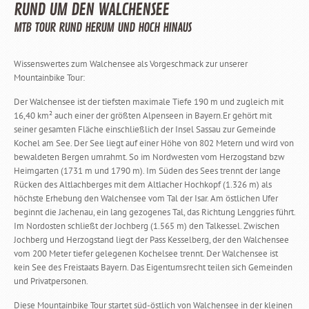
RUND UM DEN WALCHENSEE
MTB TOUR RUND HERUM UND HOCH HINAUS
Wissenswertes zum Walchensee als Vorgeschmack zur unserer
Mountainbike Tour:
Der Walchensee ist der tiefsten maximale Tiefe 190 m und zugleich mit
16,40 km² auch einer der größten Alpenseen in Bayern.Er gehört mit
seiner gesamten Fläche einschließlich der Insel Sassau zur Gemeinde
Kochel am See. Der See liegt auf einer Höhe von 802 Metern und wird von
bewaldeten Bergen umrahmt. So im Nordwesten vom Herzogstand bzw
Heimgarten (1731 m und 1790 m). Im Süden des Sees trennt der lange
Rücken des Altlachberges mit dem Altlacher Hochkopf (1.326 m) als
höchste Erhebung den Walchensee vom Tal der Isar. Am östlichen Ufer
beginnt die Jachenau, ein lang gezogenes Tal, das Richtung Lenggries führt.
Im Nordosten schließt der Jochberg (1.565 m) den Talkessel. Zwischen
Jochberg und Herzogstand liegt der Pass Kesselberg, der den Walchensee
vom 200 Meter tiefer gelegenen Kochelsee trennt. Der Walchensee ist
kein See des Freistaats Bayern. Das Eigentumsrecht teilen sich Gemeinden
und Privatpersonen.
Diese Mountainbike Tour startet süd-östlich von Walchensee in der kleinen