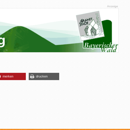
Anzeige
merken
drucken