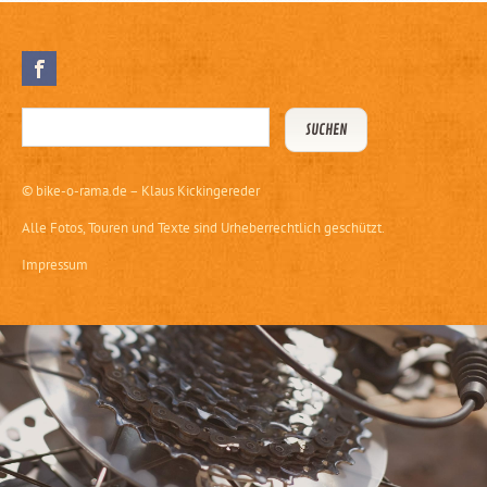
©
bike-o-rama.de – Klaus Kickingereder
Alle Fotos, Touren und Texte sind Urheberrechtlich geschützt.
Impressum