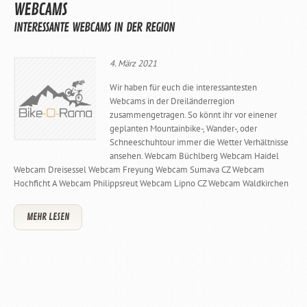
WEBCAMS
INTERESSANTE WEBCAMS IN DER REGION
4. März 2021
Wir haben für euch die interessantesten
Webcams in der Dreiländerregion
zusammengetragen. So könnt ihr vor einener
geplanten Mountainbike-, Wander-, oder
Schneeschuhtour immer die Wetter Verhältnisse
ansehen. Webcam Büchlberg Webcam Haidel
Webcam Dreisessel Webcam Freyung Webcam Sumava CZ Webcam
Hochficht A Webcam Philippsreut Webcam Lipno CZ Webcam Waldkirchen
MEHR LESEN