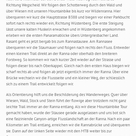
Richtung Wegscheid. Wir folgen den Schotterweg durch den Wald und
über Wiesen mit unseren Mountainbike bis kurz vor Wildenranna. Hier
überqueren wir kurz die Hauptstrasse B388 und biegen vor einer Parkbucht
sofort nach rechts wieder ein, Richtung Wüstenberg. Die erste Steigung
lässt unsere kalten Muskeln erwachen und in Wüstenberg angekommen
erleben wir die ersten Panaramablicke übers Untergriesbacher Land.
Rasant geht es jetzt bergab bis zum Rannastausee. Am Rannasee
überqueren wir die Staumauer und folgen nach rechts den Fluss. Entweder
einen kleinen Trail direkt an der Ranna oder oberhalb den breiteren
Forstweg. So kommen wir nach kurzer Zeit wieder auf der Strasse und
folgen dieser bis nach Oberkappel. Gleich nach den ersten Haus biegen wir
scharf rechts ab und folgen ab jetzt eigentlich immer der Ranna. Über eine
Brücke wechseln wir die Flussseite und ein kleiner Weg, der schliesslich
sich zu einem Trail entwickelt folgen wir.
Als Orientierung hilft uns die Beschilderung des Wanderweges. Quer über
Wiesen, Wald, Stock und Stein führt der flowige aber trotzdem nicht ganz
leichte Trail immer an der Ranna entlang. Als wir diese Mountainbike Tour
gemacht haben, wurde der Stausee gerade ausgelassen und uns bot sich
eine fasziniende Canyon-artige Flusslandschaft an der Ranna. Nach ein paar
Kilometer am Trail entlang, erreichen wir die Rannabrücke und überqueren
sie. Dann auf der linken Seite wieder mit den MTB weiter bis zur