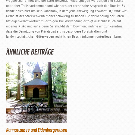
Wegbeschaffenheit und der Streckenverlauf widerspiegelt werden, ob viel Straßen
oder eher Trails vorkommen und wie hoch der technische Anspruch der Tour ist. Es
handelt sich hier um kein Roadbook, in dem jede Abzweigung erwähnt ist, OHNE GPS-
Gerät ist der Streckenverlauf eher schwierig zu finden. Die Verwendung der Daten
hat eigenverantwortlich zu erfolgen. Die Verwendung erfolgt ausschliesslich auf
eigenes Risko und auf eigene Gefahr. Mit dem Download nehme ich zur Kenntnis,
dass die Benutzung von Privatstraßen, insbesondere Forststraßen und
landwirtschaftlichen Güterwegen rechtlichen Beschränkungen unterliegen kann.
ÄHNLICHE BEITRÄGE
Rannastausee und Eidenbergerlusen