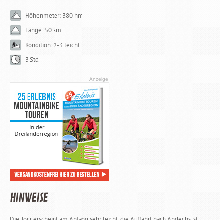
Höhenmeter: 380 hm
Länge: 50 km
Kondition: 2-3 leicht
3 Std
Anzeige
HINWEISE
Die Tour erscheint am Anfang sehr leicht, die Auffahrt nach Andechs ist