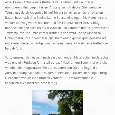
einer keinen Anhöhe eine Bushaltestelle sehen und die Strasse
überqueren. Hier beginnt unser Ansteig nach Andechs! Steil geht die
Teerstrasse durch Aidenried hinauf, bis wir bei einen schön renovierten
Bauernhaus nach links in eine kleine Strasse einbiegen. Die Natur hat uns
wieder, der Weg wird schlechter und das Mountainbiker Herz schlägt
höher.Wir biegen nach rechts in Wald ab und kommen über zugewachsene
Traktorspuren und Trails immer dichter in den Wald und gewinnen so
Höhenmeter um Höhenmeter. Zur Orientierung gibt es grün gemalte “A”s
mit Pfeilen denen wir folgen und auf eine breitere Forststrasse treffen die
bergab führt.
Vollbremsung, den es geht nach ein paar hundert Meter scharf nach rechts
weg und ein Feldweg führt steil bergauf. Nach einem Bauernhof erreichen
wir oben die Hauptstrasse. Wir durchqueren den Ort und folgend er
Ausschilderung nach Andechs, den Benediktinerkloster am heiligen Berg.
Hier haben wir uns eine Brotzeit verdient. P.S. das Klosterbier soll
angeblich auch nicht schlecht sein ;-)