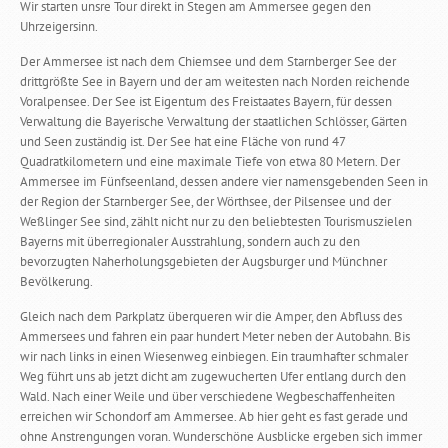
Wir starten unsre Tour direkt in Stegen am Ammersee gegen den
Uhrzeigersinn.
Der Ammersee ist nach dem Chiemsee und dem Starnberger See der
drittgrößte See in Bayern und der am weitesten nach Norden reichende
Voralpensee. Der See ist Eigentum des Freistaates Bayern, für dessen
Verwaltung die Bayerische Verwaltung der staatlichen Schlösser, Gärten
und Seen zuständig ist. Der See hat eine Fläche von rund 47
Quadratkilometern und eine maximale Tiefe von etwa 80 Metern. Der
Ammersee im Fünfseenland, dessen andere vier namensgebenden Seen in
der Region der Starnberger See, der Wörthsee, der Pilsensee und der
Weßlinger See sind, zählt nicht nur zu den beliebtesten Tourismuszielen
Bayerns mit überregionaler Ausstrahlung, sondern auch zu den
bevorzugten Naherholungsgebieten der Augsburger und Münchner
Bevölkerung.
Gleich nach dem Parkplatz überqueren wir die Amper, den Abfluss des
Ammersees und fahren ein paar hundert Meter neben der Autobahn. Bis
wir nach links in einen Wiesenweg einbiegen. Ein traumhafter schmaler
Weg führt uns ab jetzt dicht am zugewucherten Ufer entlang durch den
Wald. Nach einer Weile und über verschiedene Wegbeschaffenheiten
erreichen wir Schondorf am Ammersee. Ab hier geht es fast gerade und
ohne Anstrengungen voran. Wunderschöne Ausblicke ergeben sich immer