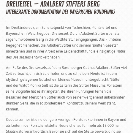
DREISESSEL – ADALBERT STIFTERS BERG
INTERESSANTE DOKUMENTATION DES BAYERISCHEN RUNDFUNKS
Im Dreiländereck, am Scheitelpunkt von Tschechien, Mühlviertel und
Bayerischem Wald, liegt der Dreisessel. Durch Adalbert Stifter ist er als
sagenumwobener Berg in die Weltliteratur eingegangen. Das Filmteam
begegnet Menschen, die Adalbert Stifter und seinem “sanften Gesetz”
nahestehen und in ihrer Arbeit eine Leidenschaft für die einzigartige Natur
des Dreisessels entwickelt haben.
Am Fuße des Dreisessels auf dem Rosenberger Gut hat Adalbert Stifter viel
Zeit verbracht, um sich zu erholen und zu schreiben. Heute ist in dem
idyllisch gelegenen Gutshof ein kleines Museum untergebracht, “Stifter
und der Wald”. Monika Süß ist die Leiterin des Stifter Museums. Vor allem
seine Biografie hat es ihr angetan. Bei ihren Führungen lernen die
Besucher den Menschen Stifter auch von seiner weitgehend unbekannten
dunklen Seite, die in so sonderbarem Kontrast zu seinem Werk steht,
kennen.
Gudula Lermer ist eine der ganz wenigen Forstdirektorinnen in Bayern und
als Leiterin der Forstdienststelle Neureichenau für mehr als 18.000 ha
Staatswald verantwortlich. Bevor sie sich auf die Stelle bewarb, ging sie