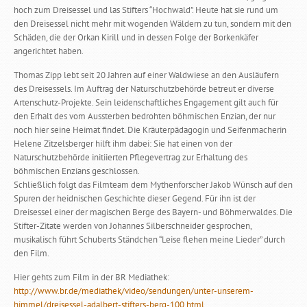
hoch zum Dreisessel und las Stifters “Hochwald”. Heute hat sie rund um
den Dreisessel nicht mehr mit wogenden Wäldern zu tun, sondern mit den
Schäden, die der Orkan Kirill und in dessen Folge der Borkenkäfer
angerichtet haben.
Thomas Zipp lebt seit 20 Jahren auf einer Waldwiese an den Ausläufern
des Dreisessels. Im Auftrag der Naturschutzbehörde betreut er diverse
Artenschutz-Projekte. Sein leidenschaftliches Engagement gilt auch für
den Erhalt des vom Aussterben bedrohten böhmischen Enzian, der nur
noch hier seine Heimat findet. Die Kräuterpädagogin und Seifenmacherin
Helene Zitzelsberger hilft ihm dabei: Sie hat einen von der
Naturschutzbehörde initiierten Pflegevertrag zur Erhaltung des
böhmischen Enzians geschlossen.
Schließlich folgt das Filmteam dem Mythenforscher Jakob Wünsch auf den
Spuren der heidnischen Geschichte dieser Gegend. Für ihn ist der
Dreisessel einer der magischen Berge des Bayern- und Böhmerwaldes. Die
Stifter-Zitate werden von Johannes Silberschneider gesprochen,
musikalisch führt Schuberts Ständchen “Leise flehen meine Lieder” durch
den Film.
Hier gehts zum Film in der BR Mediathek:
http://www.br.de/mediathek/video/sendungen/unter-unserem-
himmel/dreisessel-adalbert-stifters-berg-100.html